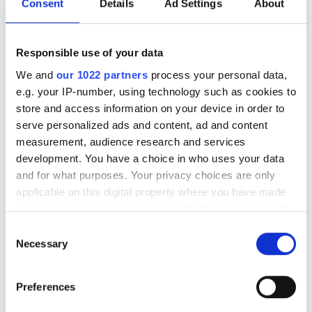
Consent
Details
Ad Settings
About
tassar. Salvan ger extra skydd utifrån när det är regn
och rusk. Den är antiseptisk så kanon mot små sprickor
i tassarna."
Responsible use of your data
We and
our 1022 partners
process your personal data,
Läs mer
e.g. your IP-number, using technology such as cookies to
store and access information on your device in order to
serve personalized ads and content, ad and content
measurement, audience research and services
development. You have a choice in who uses your data
and for what purposes. Your privacy choices are only
GUSTAV REKOMMENDERAR
applicable on this digital property where you have made
UR HUMANSORTIMENTET:
your choices. You can change or withdraw your consent
any time from the Cookie Declaration or by clicking on
Consent
the Privacy trigger icon.
Necessary
Selection
If you allow, we would also like to:
Preferences
Collect information about your geographical
location which can be accurate to within several