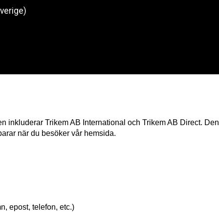
Sverige)
Produkter
O
 inkluderar Trikem AB International och Trikem AB Direct. Denna 
parar när du besöker vår hemsida. 
, epost, telefon, etc.)