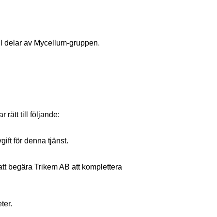
ill delar av Mycellum-gruppen.
ätt till följande:
ift för denna tjänst.
 att begära Trikem AB att komplettera 
ter.