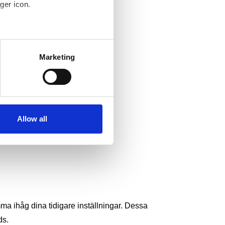
ger icon.
several meters
Marketing
ails section
.
se our traffic. We also share
ers who may combine it with
 services.
Allow all
a ihåg dina tidigare inställningar. Dessa 
ds.