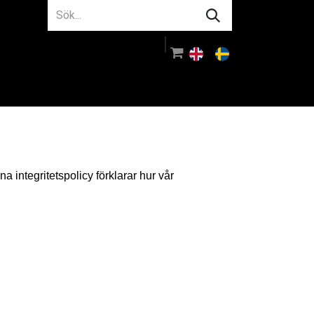
m oss
Rådgivning
Logga in
integritetspolicy förklarar hur vår 