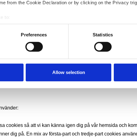
e from the Cookie Declaration or by clicking on the Privacy trig
org.
e to:
bout your geographical location which can be accurate to within 
 actively scanning it for specific characteristics (fingerprinting)
Preferences
Statistics
 personal data is processed and set your preferences in the
det
för att förbättra din vistelse på våra hemsidor, inklusive:
e content and ads, to provide social media features and to analy
 our site with our social media, advertising and analytics partn
 provided to them or that they’ve collected from your use of their
Allow selection
använder:
a cookies så att vi kan känna igen dig på vår hemsida och komm
finner dig på. En mix av första-part och tredje-part cookies använ