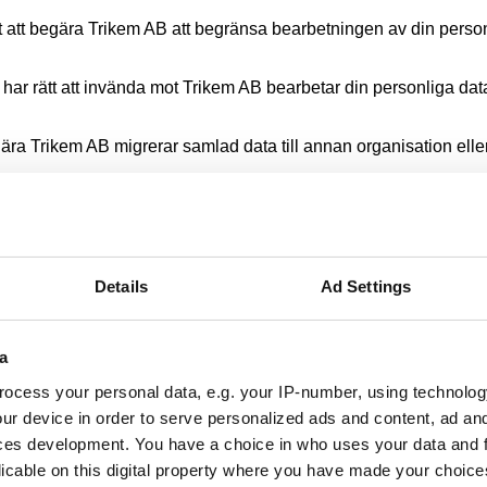
tt att begära Trikem AB att begränsa bearbetningen av din perso
 har rätt att invända mot Trikem AB bearbetar din personliga da
egära Trikem AB migrerar samlad data till annan organisation eller
ss att svara. Skulle du vilja utöva några av dessa rättigheter, 
Details
Ad Settings
3 77 MALMÖ 
a
ocess your personal data, e.g. your IP-number, using technolog
ur device in order to serve personalized ads and content, ad a
ces development. You have a choice in who uses your data and 
 att samla standard internet log information och besöksbetende re
licable on this digital property where you have made your choic
rån dig automatiskt genom cookies eller liknande teknologi.