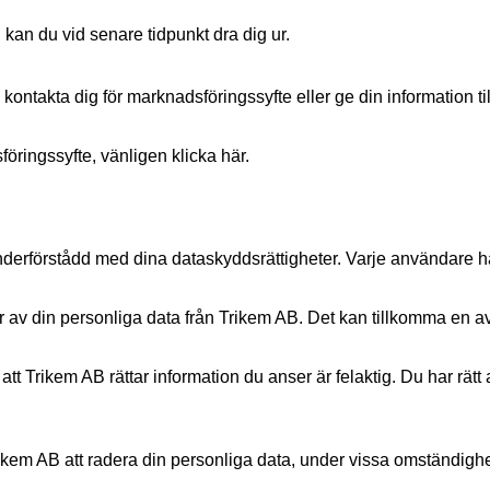
an du vid senare tidpunkt dra dig ur.
 kontakta dig för marknadsföringssyfte eller ge din information t
föringssyfte, vänligen klicka här.
derförstådd med dina dataskyddsrättigheter. Varje användare har r
or av din personliga data från Trikem AB. Det kan tillkomma en avg
 att Trikem AB rättar information du anser är felaktig. Du har rätt
rikem AB att radera din personliga data, under vissa omständighe