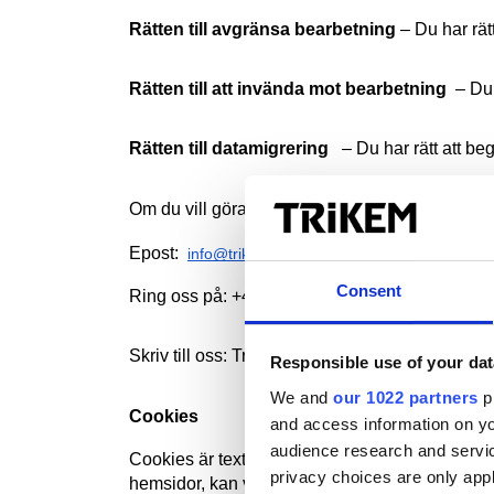
Rätten till avgränsa bearbetning
– Du har rä
Rätten till att invända mot bearbetning
 – Du
Rätten till datamigrering 
 – Du har rätt att b
Om du vill göra en begäran har vi en månad på o
Epost: 
info@trikem.se
Consent
Ring oss på: +46(0)40 94 40 10
Skriv till oss: Trikem AB Ridspögatan 11  21
Responsible use of your dat
We and
our 1022 partners
pr
Cookies
and access information on yo
audience research and servi
Cookies är textfiler placerade på din dator för
privacy choices are only app
hemsidor, kan vi komma att samla information f