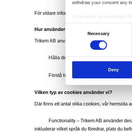
withdraw your consent any tim
För vidare information, besök allaboutcookies.
If you allow, we would also lik
Collect information a
Consent
Hur använder vi cookies?
Identify your device by
Necessary
Selection
Find out more about how your
Trikem AB använder cookies på en rad olika sätt 
We use cookies to personalis
Hålla dig inloggad
information about your use of
other information that you’ve
Deny
Förstå hur du använder vår hemsida
Vilken typ av cookies använder vi?
Där finns ett antal olika cookies, vår hemsida 
Functionality – Trikem AB använder dess
inkluderar vilket språk du föredrar, plats du be