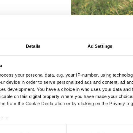
utrustat stallapotek för sin
alvor för rengöring och vård
mugg och rasp.
Details
Ad Settings
a
ocess your personal data, e.g. your IP-number, using technolog
ur device in order to serve personalized ads and content, ad a
ces development. You have a choice in who uses your data and 
& Tarm
Muskler & Återhämtning
Elektrolyter
licable on this digital property where you have made your choic
e from the Cookie Declaration or by clicking on the Privacy trig
e to:
bout your geographical location which can be accurate to within 
 Koksaltlösning
Trikem KlorhexidinSpray 200