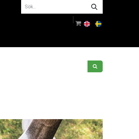
m oss
Rådgivning
Logga in