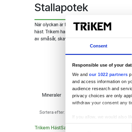
Stallapotek
När olyckan är framme är det skönt att ha ett väl
häst. Trikem har desinficerande produkter och s
av småsår, skav, irritationer och problem som 
Consent
Responsible use of your dat
We and
our 1022 partners
pr
and access information on yo
audience research and servi
Mineraler
Vitaminer
Mage 
privacy choices are only app
withdraw your consent any tim
Utvalda
Sortera efter:
If you allow, we would also lik
Collect information a
Consent
Trikem HästSalva
Trikem