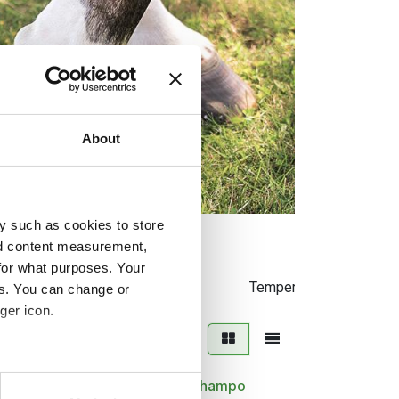
About
y such as cookies to store
nd content measurement,
for what purposes. Your
Liniment
Leder
Temperament
es. You can change or
ger icon.
several meters
 ml
Trikem KlorhexidinSchampo