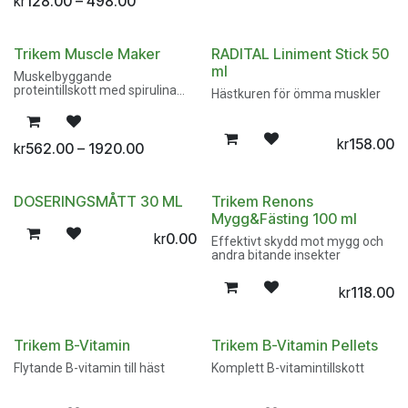
128.00 – 498.00
kr
Trikem Muscle Maker
RADITAL Liniment Stick 50
ml
Muskelbyggande
proteintillskott med spirulina
Hästkuren för ömma muskler
och BCAA
158.00
kr
562.00 – 1920.00
kr
DOSERINGSMÅTT 30 ML
Trikem Renons
Mygg&Fästing 100 ml
0.00
kr
Effektivt skydd mot mygg och
andra bitande insekter
118.00
kr
Trikem B-Vitamin
Trikem B-Vitamin Pellets
Flytande B-vitamin till häst
Komplett B-vitamintillskott