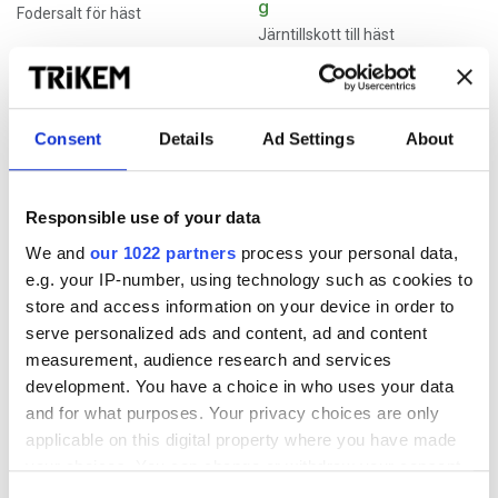
g
Fodersalt för häst
Järntillskott till häst
544.00
kr
124.00 – 312.00
kr
Consent
Details
Ad Settings
About
Trikem Copper+ 900 g
Trikem Kisel 500 g
Koppartillskott till häst
Kiseltillskott för häst
Responsible use of your data
We and
our 1022 partners
process your personal data,
230.00
238.00
kr
kr
e.g. your IP-number, using technology such as cookies to
store and access information on your device in order to
Trikem Gastro
WorkingDog Hyaluron365
serve personalized ads and content, ad and content
Stöd för hästens magsäck
Det optimala ledtillskottet för
measurement, audience research and services
en smidigare hund
development. You have a choice in who uses your data
and for what purposes. Your privacy choices are only
494.00 – 1466.00
336.00 – 1640.00
kr
kr
applicable on this digital property where you have made
your choices. You can change or withdraw your consent
any time from the Cookie Declaration or by clicking on