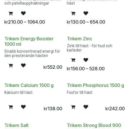
och patellaupphakningar
häst
210.00 – 1064.00
130.00 – 654.00
kr
kr
Trikem Energy Booster
Trikem Zinc
1000 ml
Zink till häst - för hud och
karleder
Snabb koncentrerad energi för
den presterande hästen
552.00
kr
156.00 – 528.00
kr
Trikem Calcium 1500 g
Trikem Phosphorus 1500 g
Kalcium till häst
Fosfor till häst
138.00
242.00
kr
kr
Trikem Salt
Trikem Strong Blood 900