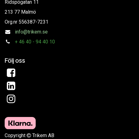
Ridspögatan 11
213 77 Malmö
Org.nr
556387-7231
info@trikem.se
+
46 40 - 94 40 10
Följ oss
Copyright
Trikem AB