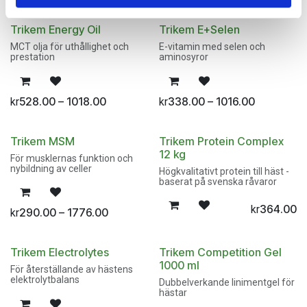
Trikem Energy Oil
Trikem E+Selen
MCT olja för uthållighet och
E-vitamin med selen och
prestation
aminosyror
528.00 – 1018.00
338.00 – 1016.00
kr
kr
Trikem MSM
Trikem Protein Complex
12 kg
För musklernas funktion och
nybildning av celler
Högkvalitativt protein till häst -
baserat på svenska råvaror
364.00
kr
290.00 – 1776.00
kr
Trikem Electrolytes
Trikem Competition Gel
1000 ml
För återställande av hästens
elektrolytbalans
Dubbelverkande linimentgel för
hästar