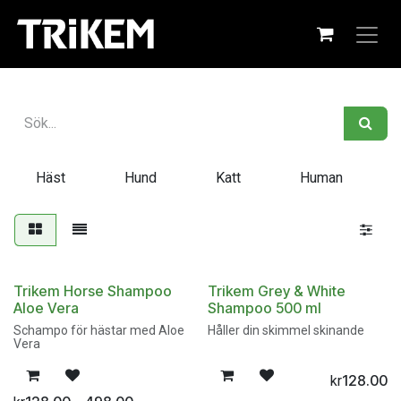
Hoppa till innehåll
Häst
Hund
Katt
Human
Trikem Horse Shampoo
Trikem Grey & White
Aloe Vera
Shampoo 500 ml
Schampo för hästar med Aloe
Håller din skimmel skinande
Vera
128.00
kr