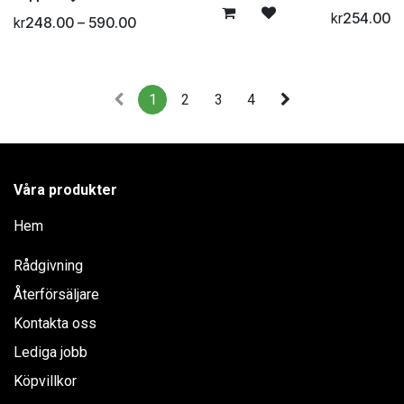
254.00
kr
248.00 – 590.00
kr
1
2
3
4
Våra produkter
Hem
Rådgivning
Återförsäljare
Kontakta oss
Lediga jobb
Köpvillkor