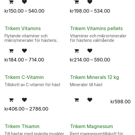
150.00 – 540.00
198.00 – 534.00
kr
kr
Trikem Vitamins
Trikem Vitamins pellets
Flytande vitaminer och
Vitaminer och mikromineraler
mikromineraler för hästens
för hästens välmående
välmående
184.00 – 714.00
214.00 – 590.00
kr
kr
Trikem C-Vitamin
Trikem Minerals 12 kg
Tillskott av C-vitamin för häst
Mineraler till häst
598.00
kr
406.00 – 2786.00
kr
Trikem Thiamin
Trikem Magnesium
Till hästar med spända muskler
Rent magnesiumtillskott för