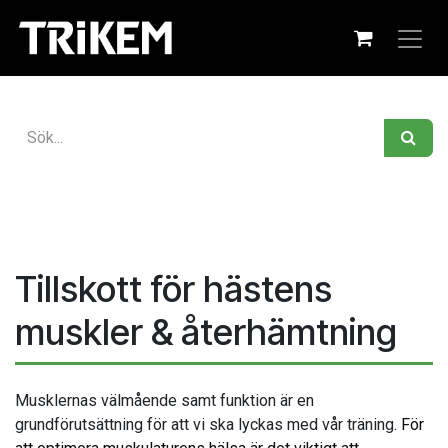
Hoppa till innehåll
Tillskott för hästens
muskler & återhämtning
Musklernas välmående samt funktion är en
grundförutsättning för att vi ska lyckas med vår träning.
För