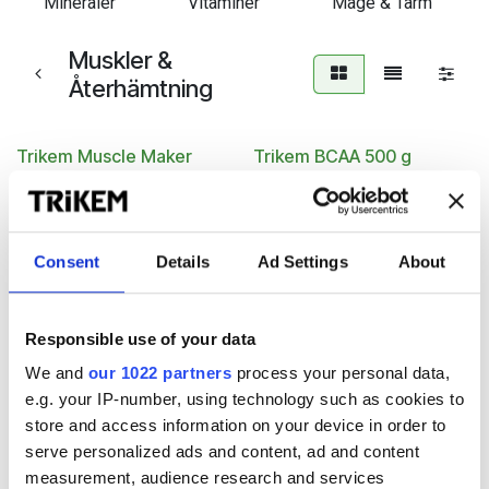
Mineraler
Vitaminer
Mage & Tarm
Muskler &
Återhämtning
Trikem Muscle Maker
Trikem BCAA 500 g
Muskelbyggande
Förbättrar återhämtningen och
proteintillskott med spirulina
skyddar musklerna
och BCAA
622.00
kr
Consent
Details
Ad Settings
About
562.00 – 1920.00
kr
Trikem Energy Oil
Trikem E+Selen
Responsible use of your data
MCT olja för uthållighet och
E-vitamin med selen och
We and
our 1022 partners
process your personal data,
prestation
aminosyror
e.g. your IP-number, using technology such as cookies to
store and access information on your device in order to
528.00 – 1018.00
338.00 – 1016.00
kr
kr
serve personalized ads and content, ad and content
measurement, audience research and services