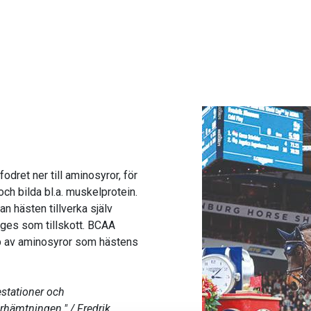
fodret ner till aminosyror, för
och bilda bl.a. muskelprotein.
 hästen tillverka själv
e ges som tillskott. BCAA
yp av aminosyror som hästens
stationer och
rhämtningen." / Fredrik