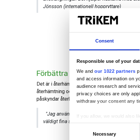
Jönsson (internationell hoppryttare)
Consent
Responsible use of your dat
We and
our 1022 partners
pr
Förbättra återhämtningen och
and access information on yo
Det är i återhämtningsfasen som aminosyrorna ko
audience research and servi
återhämtning och bygga muskler kan man tillför
privacy choices are only app
påskyndar återhämtningen och minskar tränings
withdraw your consent any tim
"Jag använder Muscle Maker på mina unghästar
If you allow, we would also lik
väldigt fina språng.” / Erica Swartz (internat
Collect information a
Consent
Identify your device by
Necessary
Selection