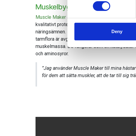
Find out more about how your
Muskelbyggande proteintillsko
We use cookies to personalis
Muscle Maker
är ett unikt muskelbyggande prote
information about your use of
kvalitativt protein från spirulina och värdefulla
other information that you’ve
Deny
näringsämnen. Det är en utmärkt källa till vi
tarmflora är avgörande för muskeluppbyggnad. 
muskelmassa. De fungerar som en katalysator till 
och aminosyror.
”Jag använder Muscle Maker till mina hästar u
för dem att sätta muskler, att de tar till sig t