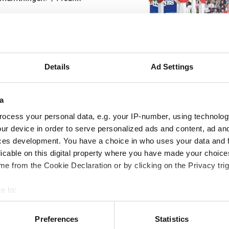
Details
Ad Settings
a
ocess your personal data, e.g. your IP-number, using technolog
 skydda musklerna
ur device in order to serve personalized ads and content, ad a
mmer till sin rätt och den faktiska muskeluppbyggnaden sker. För a
ces development. You have a choice in who uses your data and 
a fodertillskottet
BCAA
. Utöver att initiera muskelbyggnad, sk
licable on this digital property where you have made your choic
värken.
e from the Cookie Declaration or by clicking on the Privacy trig
, som behöver lite extra, och jag känner stor skillnad. De har f
e to:
ionell hoppryttare)
bout your geographical location which can be accurate to within 
 actively scanning it for specific characteristics (fingerprinting)
Preferences
Statistics