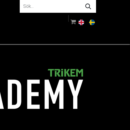
m oss
Rådgivning
Logga in