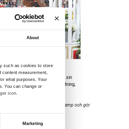
About
y such as cookies to store
nd content measurement,
tt hjälpa hästen att förbättra sin
for what purposes. Your
yddar BCAA musklerna från nedbrytning,
es. You can change or
ger icon.
ått ett mycket mer kraftfullt avstamp och gör
several meters
Marketing