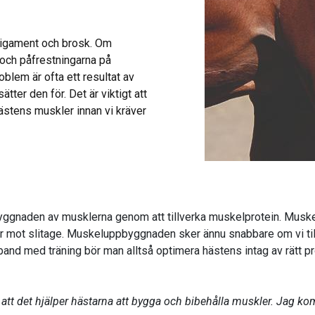
 ligament och brosk. Om
 och påfrestningarna på
blem är ofta ett resultat av
ätter den för. Det är viktigt att
ästens muskler innan vi kräver
pbyggnaden av musklerna genom att tillverka muskelprotein. Muskeln
t slitage. Muskeluppbyggnaden sker ännu snabbare om vi tillför 
nd med träning bör man alltså optimera hästens intag av rätt pr
r att det hjälper hästarna att bygga och bibehålla muskler. Jag 