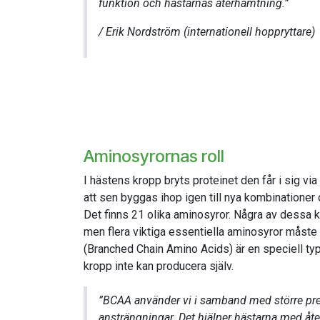
funktion och hästarnas återhämtning.”
/ Erik Nordström (internationell hoppryttare)
Aminosyrornas roll
I hästens kropp bryts proteinet den får i sig via 
att sen byggas ihop igen till nya kombinationer 
Det finns 21 olika aminosyror. Några av dessa kan
men
flera viktiga essentiella aminosyror måst
(Branched Chain Amino Acids) är en speciell t
kropp inte kan producera själv.
”BCAA använder vi i samband med större pre
ansträngningar. Det hjälper hästarna med åte