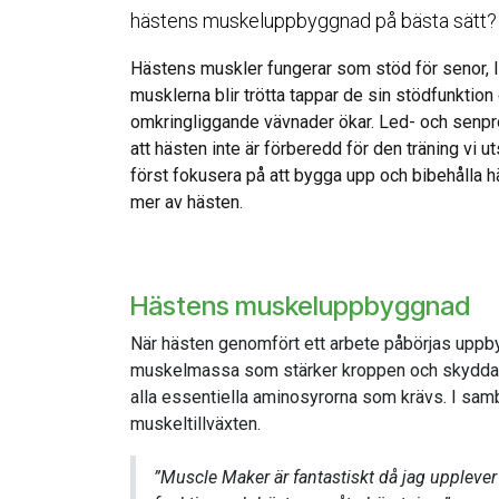
hästens muskeluppbyggnad på bästa sätt?
Hästens muskler fungerar som stöd för senor,
musklerna blir trötta tappar de sin stödfunktion
omkringliggande vävnader ökar. Led- och senpro
att hästen inte är förberedd för den träning vi uts
först fokusera på att bygga upp och bibehålla h
mer av hästen.
Hästens muskeluppbyggnad
När hästen genomfört ett arbete påbörjas up
muskelmassa som stärker kroppen och skyddar mo
alla essentiella aminosyrorna som krävs. I samba
muskeltillväxten.
”Muscle Maker är fantastiskt då jag uppleve