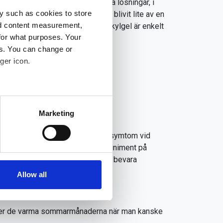
en verkan. Idag finns det smarta lösningar, i
y such as cookies to store
 ofta är dyra. Vatten har också blivit lite av en
nd content measurement,
en när det kommer till miljön. Ett kylgel är enkelt
for what purposes. Your
lta och du sparar mycket tid!
es. You can change or
ger icon.
several meters
Marketing
ails section
.
etod för att behandla och lindra symtom vid
nica lämpar sig som ett massageliniment på
se our traffic. We also share
g för att ytterligare tillföra och bevara
ers who may combine it with
 services.
Allow all
 under de varma sommarmånaderna när man kanske