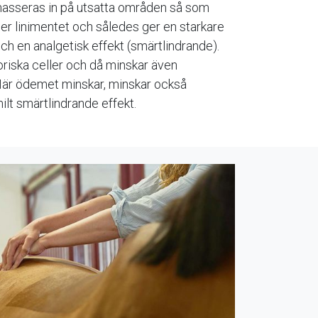
 masseras in på utsatta områden så som
ger linimentet och således ger en starkare
ch en analgetisk effekt (smärtlindrande).
riska celler och då minskar även
När ödemet minskar, minskar också
ilt smärtlindrande effekt.