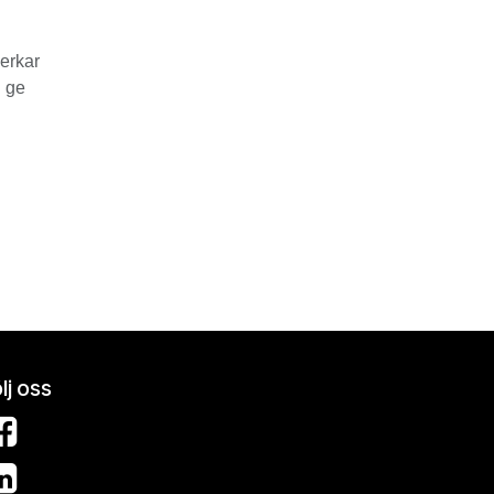
verkar
h ge
lj oss