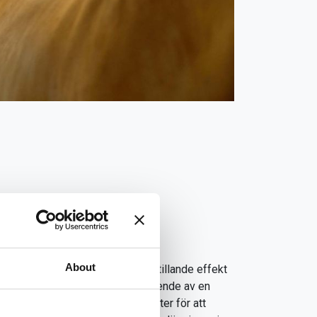
tta görs i syfte att minska
About
s. Kyla har även en lätt smärtstillande effekt
a vatten är att man ofta är beroende av en
 behöver spola mellan 15-20 minuter för att