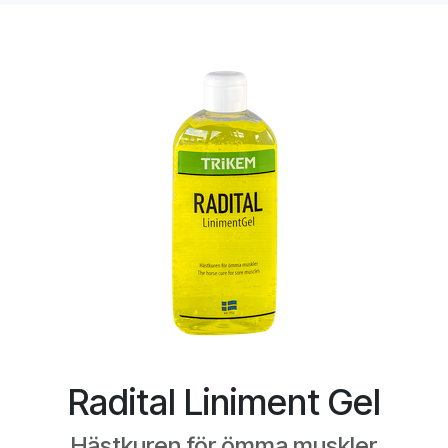
Radital Liniment Gel
Hästkuren för ömma muskler