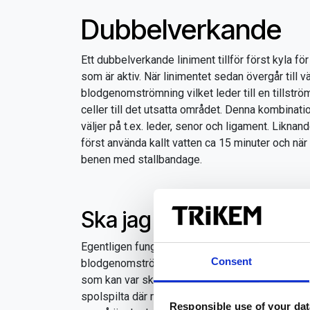
Dubbelverkande
Ett dubbelverkande liniment tillför först kyla f
som är aktiv. När linimentet sedan övergår till
blodgenomströmning vilket leder till en tillströ
celler till det utsatta området. Denna kombinati
väljer på t.ex. leder, senor och ligament. Liknan
först använda kallt vatten ca 15 minuter och nä
benen med stallbandage.
Ska jag använda vatten 
Egentligen fungerar det utmärkt att använda kall
Consent
blodgenomströmningen för att på så vis minska 
som kan var skönt för hästen i samband med til
spolspilta där man kan binda upp hästen, det gäl
Responsible use of your dat