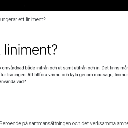
fungerar ett liniment?
t liniment?
omvårdnad både inifrån och ut samt utifrån och in. Det finns mång
ter träningen. Att tillföra värme och kyla genom massage, linimen
n använda vad?
rm. Beroende på sammansättningen och det verksamma ämnen