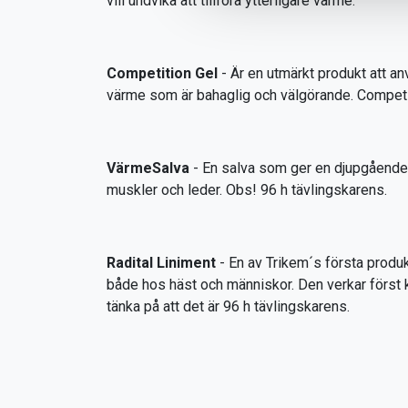
vill undvika att tillföra ytterligare värme.
Competition Gel
- Är en utmärkt produkt att an
värme som är bahaglig och välgörande. Competitio
VärmeSalva
- En salva som ger en djupgående 
muskler och leder. Obs! 96 h tävlingskarens.
Radital Liniment
- En av Trikem´s första produ
både hos häst och människor. Den verkar först 
tänka på att det är 96 h tävlingskarens.