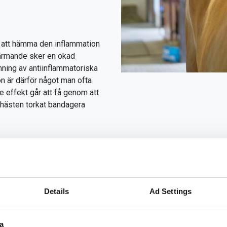
ör att hämma den inflammation
 värmande sker en ökad
mning av antiinflammatoriska
on är därför något man ofta
de effekt går att få genom att
r hästen torkat bandagera
eller kylgel?
t vatten på hästens leder och ligament efter ett träningspass. De
Details
Ad Settings
den inflammation som generellt uppstår efter hårdare träningspas
l exempel en sen- eller ligamentskada. Nackdelen med att använd
ler även att ha tid till att stå och spola hästen, räkna med att du
a