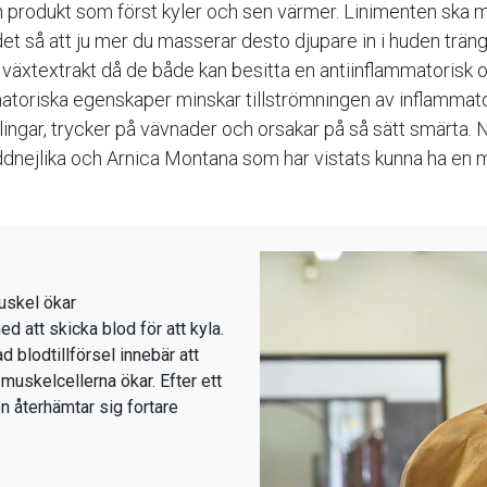
 en produkt som först kyler och sen värmer. Linimenten ska
 det så att ju mer du masserar desto djupare in i huden trän
 växtextrakt då de både kan besitta en antiinflammatorisk o
atoriska egenskaper minskar tillströmningen av inflammato
gar, trycker på vävnader och orsakar på så sätt smärta. 
ddnejlika och Arnica Montana som har vistats kunna ha en m
uskel ökar
 att skicka blod för att kyla.
d blodtillförsel innebär att
 muskelcellerna ökar. Efter ett
ten återhämtar sig fortare