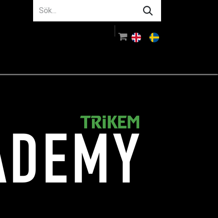
m oss
Rådgivning
Logga in