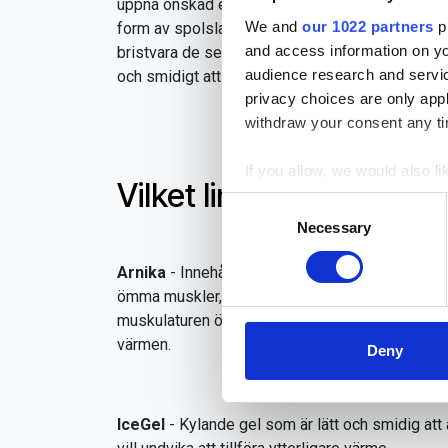
uppnå önskad effekt. Spolar man en kortare stun
We and
our 1022 partners
pr
form av spolslangar som gör det möjligt att kyla
and access information on yo
bristvara de senaste somrarna till följd av det tor
audience research and servi
och smidigt att använda. Det är lätt ha med sig 
privacy choices are only app
withdraw your consent any tim
If you allow, we would also lik
Vilket liniment ska anv
Collect information a
Consent
Identify your device by
Necessary
Selection
Find out more about how your
Arnika
- Innehåller extrakt från den välbepröv
ömma muskler, sträckningar eller inflammatione
We use cookies to personalis
muskulaturen över rygg och rumpa. Det går bra at
information about your use of
värmen.
other information that you’ve
Deny
IceGel
- Kylande gel som är lätt och smidig a