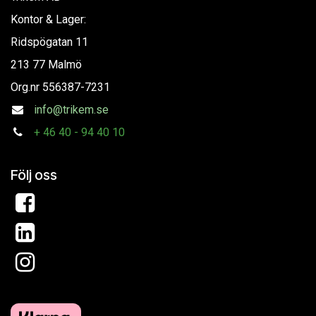
Kontor & Lager:
Ridspögatan 11
213 77 Malmö
Org.nr
556387-7231
info@trikem.se
+
46 40 - 94 40 10
Följ oss