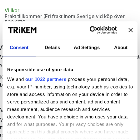
Villkor
Frakt tillkommer (Fri frakt inom Sverige vid köp över
500 SEK)
Eventuella rabatter dras vid utcheckning
Användning
Consent
Details
Ad Settings
About
Vitamins ges som tillskott till häst för att kompensera brister på
vitaminer och mikromineraler.
Responsible use of your data
Kan ges hela året och lämpar sig till både hästar på stall och
We and
our 1022 partners
process your personal data,
betesgång.
e.g. your IP-number, using technology such as cookies to
store and access information on your device in order to
serve personalized ads and content, ad and content
Vad är Vitamins?
measurement, audience research and services
development. You have a choice in who uses your data
Vitamins (f.d. Multi) är ett rent tillskott av vitaminer och
and for what purposes. Your privacy choices are only
mikromineraler. Vitaminer och mikromineraler har en avgörande
applicable on this digital property where you have made
roll för hästens prestation och välmående bl a genom att stötta
your choices. You can change or withdraw your consent