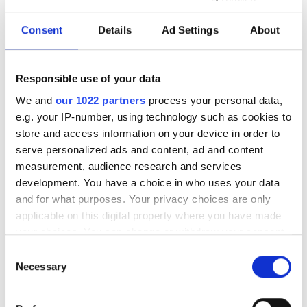
Consent
Details
Ad Settings
About
KÖP NU
Lägg i kundkorgen
Responsible use of your data
Lägg till önskelista
We and
our 1022 partners
process your personal data,
e.g. your IP-number, using technology such as cookies to
store and access information on your device in order to
Villkor
serve personalized ads and content, ad and content
Frakt tillkommer (Fri frakt inom Sverige vid köp över
measurement, audience research and services
500 SEK)
Eventuella rabatter dras vid utcheckning
development. You have a choice in who uses your data
and for what purposes. Your privacy choices are only
applicable on this digital property where you have made
your choices. You can change or withdraw your consent
any time from the Cookie Declaration or by clicking on
Consent
Vårdar och skyddar hundens
the Privacy trigger icon.
Necessary
Selection
tassar
If you allow, we would also like to: