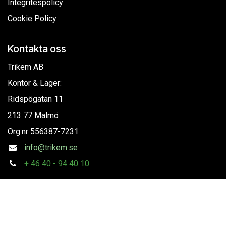
Integritespolicy
Cookie Policy
Kontakta oss
Trikem AB
Kontor & Lager:
Ridspögatan 11
213 77 Malmö
Org.nr
556387-7231
info@trikem.se
+
46 40 - 94 40 10
Följ oss