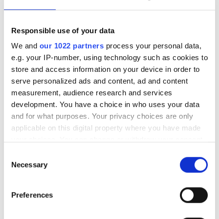
Responsible use of your data
KÖP NU
Lägg i kundkorgen
We and
our 1022 partners
process your personal data,
e.g. your IP-number, using technology such as cookies to
store and access information on your device in order to
Lägg till önskelista
serve personalized ads and content, ad and content
measurement, audience research and services
Villkor
development. You have a choice in who uses your data
Frakt tillkommer (Fri frakt inom Sverige vid köp över
and for what purposes. Your privacy choices are only
500 SEK)
applicable on this digital property where you have made
Eventuella rabatter dras vid utcheckning
your choices. You can change or withdraw your consent
any time from the Cookie Declaration or by clicking on
Consent
the Privacy trigger icon.
Necessary
Selection
Antiseptisk spray till sår och hud
If you allow, we would also like to:
Preferences
Collect information about your geographical
KlorhexidinSpray, till djur, är ett antiseptiskt spray för
location which can be accurate to within several
desinfektion av hud. Lämplig vid mindre hudskador,