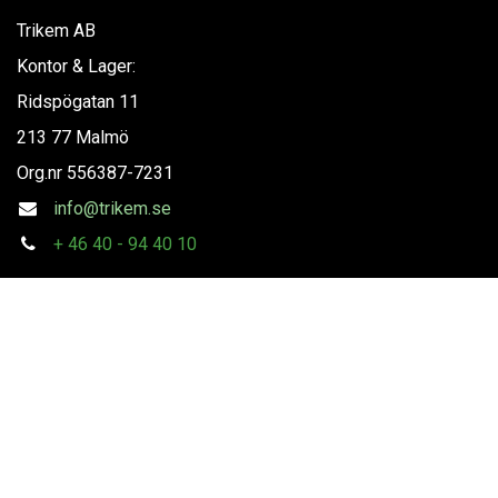
Trikem AB
Kontor & Lager:
Ridspögatan 11
213 77 Malmö
Org.nr
556387-7231
info@trikem.se
+
46 40 - 94 40 10
Följ oss