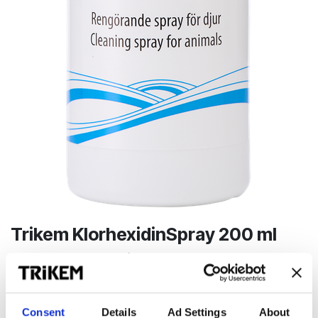
Trikem KlorhexidinSpray 200 ml
Antiseptiskt spray till sår och hud
96,00
kr
Consent
Details
Ad Settings
About