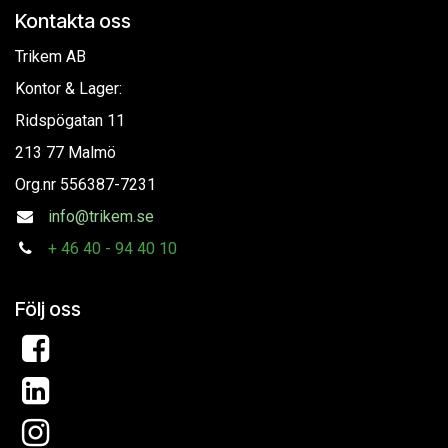
Kontakta oss
Trikem AB
Kontor & Lager:
Ridspögatan 11
213 77 Malmö
Org.nr
556387-7231
info@trikem.se
+
46 40 - 94 40 10
Följ oss