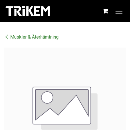
Hoppa till innehåll
Muskler & Återhämtning