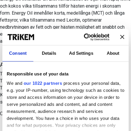
och kokos vilka tillsammans tillför hästen energi i skonsam
form. Energy Oil innehåller korta, medellånga (MCT) och långa
fettsyror, vilka tillsammans med Lecitin, optimerar
nedbrytningen av fett och ger hästen möjlighet att snabbt och
effektivt tillgodogöra sig stora mängder energi. MCT-oljor
absorberas enkelt och bidrar till musklernas återhämtning.
Consent
Details
Ad Settings
About
Användning
Till hästar med foderstater som saknar rätt mängd energi.
Responsible use of your data
Till hästar som lätt faller ur och tappar hull.
We and
our 1022 partners
process your personal data,
Till presterande hästar som behöver lättillgänglig energi.
e.g. your IP-number, using technology such as cookies to
Kan med fördel användas i foderstater där man vill byta ut
store and access information on your device in order to
stärkelserikt kraftfoder mot högvärdig skonsam energi.
serve personalized ads and content, ad and content
measurement, audience research and services
Omskakas före användning
development. You have a choice in who uses your data
and for what purposes. Your privacy choices are only