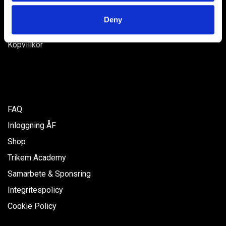
provided to them or that they’ve collected from your use
Kontakta oss
Deny
of their services.
Lediga jobb
Köpvillkor
FAQ
Inloggning ÅF
Shop
Trikem Academy
Samarbete & Sponsring
Integritespolicy
Cookie Policy