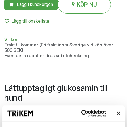
KÖP NU
Lägg i kundkorgen
Lägg till önskelista
Villkor
Frakt tillkommer (Fri frakt inom Sverige vid köp över
500 SEK)
Eventuella rabatter dras vid utcheckning
Lättupptagligt glukosamin till
hund
En naturlig produkt framställd av skaldjur, med hög
upptagningsförmåga. Glukosamin ingår naturligt i kroppen
och deltar i uppbyggnaden och bildandet av ledbrosk.
Med