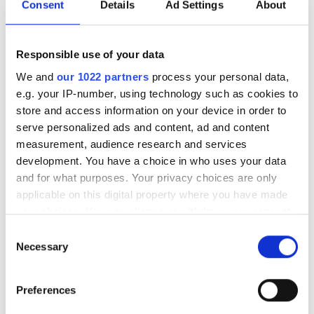
ökad ålder eller vid långvarig träning orsakas slitage av
Consent
Details
Ad Settings
About
ledernas brosk vilket kan minska hundens rörlighet att
hunden blir stel. Max Glucosamine innehåller även mangan
som är essentiell i bildandet av brosk.
Responsible use of your data
We and
our 1022 partners
process your personal data,
Max Glucosamine är formulerad i en välsmakande och nyttig
e.g. your IP-number, using technology such as cookies to
prebiotisk jästkultur som stabiliserar tarmfloran och
store and access information on your device in order to
förbättrar näringsupptaget.
serve personalized ads and content, ad and content
measurement, audience research and services
development. You have a choice in who uses your data
and for what purposes. Your privacy choices are only
applicable on this digital property where you have made
your choices. You can change or withdraw your consent
any time from the Cookie Declaration or by clicking on
Consent
the Privacy trigger icon.
Necessary
Selection
If you allow, we would also like to:
Preferences
Collect information about your geographical