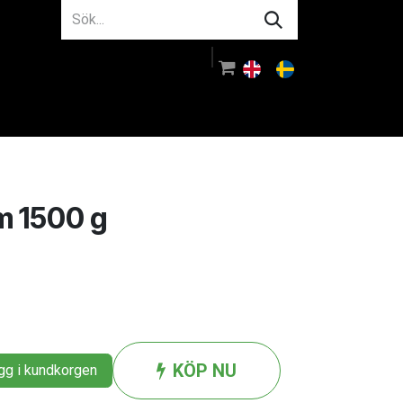
m oss
Rådgivning
Logga in
m 1500 g
KÖP NU
g i kundkorgen