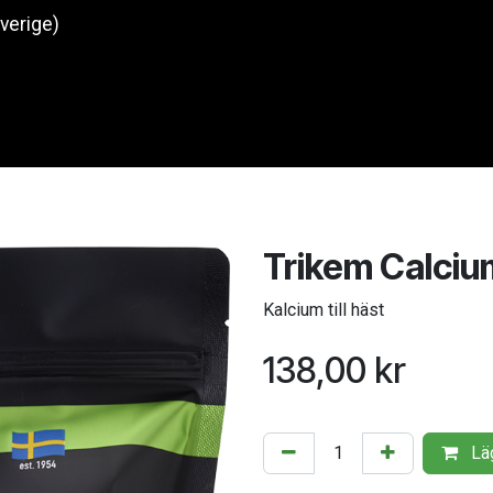
Sverige)
Produkter
O
Trikem Calciu
Kalcium till häst
138,00
kr
Läg