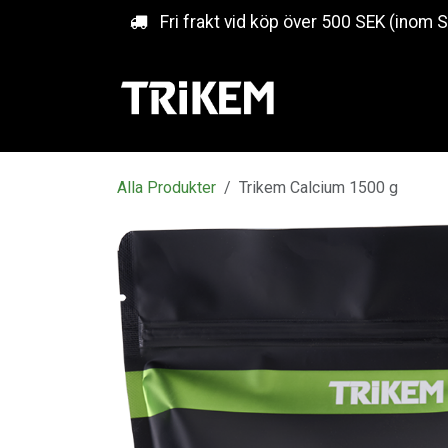
Hoppa till innehåll
Fri frakt vid köp över 500 SEK (inom 
Alla Produkter
Trikem Calcium 1500 g