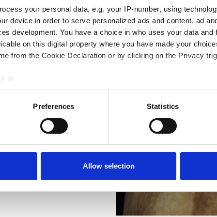
ocess your personal data, e.g. your IP-number, using technolog
ur device in order to serve personalized ads and content, ad a
ces development. You have a choice in who uses your data and 
licable on this digital property where you have made your choic
e from the Cookie Declaration or by clicking on the Privacy trig
e to:
bout your geographical location which can be accurate to within 
ästens skelett, tänder och
 actively scanning it for specific characteristics (fingerprinting)
Preferences
Statistics
 personal data is processed and set your preferences in the
det
e content and ads, to provide social media features and to analy
ll varandra då en obalans i
 our site with our social media, advertising and analytics partn
gt förhållande för
 provided to them or that they’ve collected from your use of their
 viktigt för dräktiga,
Allow selection