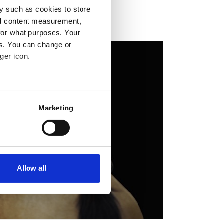
y such as cookies to store
nd content measurement,
for what purposes. Your
es. You can change or
ger icon.
several meters
Marketing
ails section
.
se our traffic. We also share
ers who may combine it with
 services.
Allow all