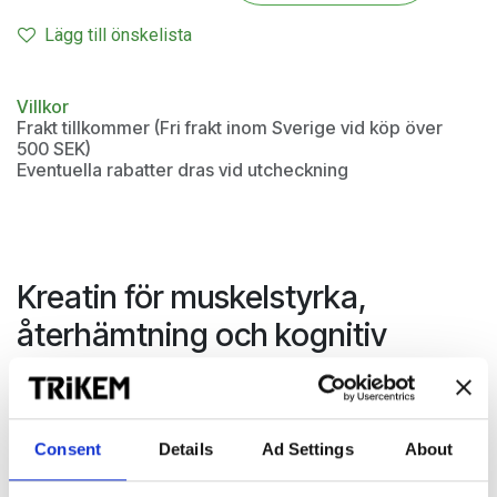
Lägg till önskelista
Villkor
Frakt tillkommer (Fri frakt inom Sverige vid köp över
500 SEK)
Eventuella rabatter dras vid utcheckning
Kreatin för muskelstyrka,
återhämtning och kognitiv
funktion
100% mikroniserat kreatinmonohydrat med hög löslighet,
upptag och biotillgänglighet. Kreatin är ett naturligt ämne
Consent
Details
Ad Settings
About
som lagras i muskelvävnaden. Kroppens egenproduktion är
begränsad och ett dagligt intag om 5 g kan säkerställa