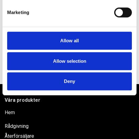
specific characteristics (fingerprinting)
Marketing
Find out more about how your personal data is processed
and set your preferences in the
details section
.
Produktinformation
Användning
We use cookies to personalise content and ads, to
Allow all
provide social media features and to analyse our traffic.
Innehåll
We also share information about your use of our site with
our social media, advertising and analytics partners who
Allow selection
Vill du veta mer?
may combine it with other information that you’ve
provided to them or that they’ve collected from your use
Deny
of their services.
Våra produkter
Hem
Rådgivning
Återförsäljare