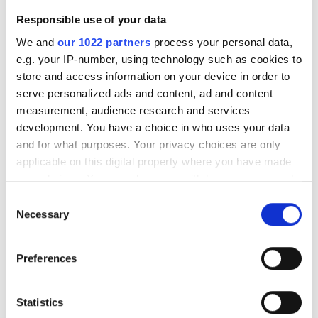
optimala nivåer. Vid regelbunden användning bidrar
Responsible use of your data
kosttillskottet till ökad fysisk prestation vid högintensiv
We and
our 1022 partners
process your personal data,
träning, stöder muskelstyrka, återhämtning och kognitiv
e.g. your IP-number, using technology such as cookies to
funktion. Neutralt, osötat och utan syntetiska tillsatser.
store and access information on your device in order to
serve personalized ads and content, ad and content
measurement, audience research and services
development. You have a choice in who uses your data
and for what purposes. Your privacy choices are only
applicable on this digital property where you have made
your choices. You can change or withdraw your consent
any time from the Cookie Declaration or by clicking on
Consent
the Privacy trigger icon.
Necessary
Selection
If you allow, we would also like to:
Preferences
Collect information about your geographical
location which can be accurate to within several
meters
Statistics
Identify your device by actively scanning it for