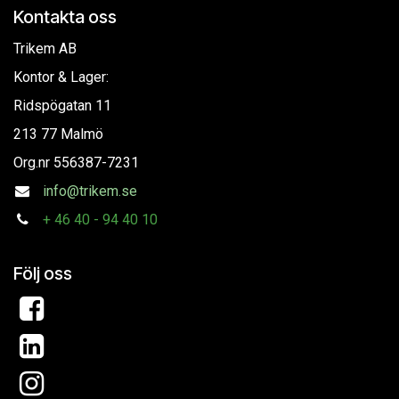
Kontakta oss
Trikem AB
Kontor & Lager:
Ridspögatan 11
213 77 Malmö
Org.nr
556387-7231
info@trikem.se
+
46 40 - 94 40 10
Följ oss