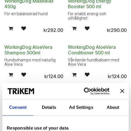
WorkingDog MaxRelax
WorkingDog Energy
450g
Booster 500 ml
För en balanserad hund
För snabb energi och
uthållighet
292.00
290.00
kr
kr
WorkingDog AloeVera
WorkingDog AloeVera
Shampoo 500ml
Conditioner 500 ml
Hundschampo med naturlig
Vårdande hundbalsam med
Aloe Vera
Aloe Vera
124.00
124.00
kr
kr
WorkingDog Gloss
WorkingDog Vitamin
Shampoo 500ml
Shampoo 500 ml
För en glansig och
Reparerar och stärker hundens
Consent
Details
Ad Settings
About
smutsavvisande päls
päls
124.00
124.00
kr
kr
Responsible use of your data