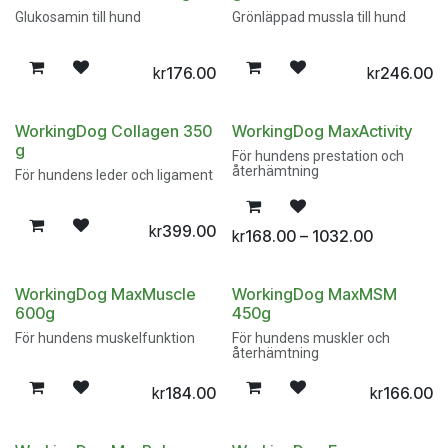
Glukosamin till hund
Grönläppad mussla till hund
176.00
246.00
kr
kr
WorkingDog Collagen 350
WorkingDog MaxActivity
g
För hundens prestation och
återhämtning
För hundens leder och ligament
399.00
kr
168.00 – 1032.00
kr
WorkingDog MaxMuscle
WorkingDog MaxMSM
600g
450g
För hundens muskelfunktion
För hundens muskler och
återhämtning
184.00
166.00
kr
kr