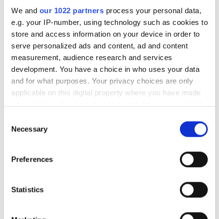
We and
our 1022 partners
process your personal data,
Trikem Brilliant Coat 200
Trikem Coat & Skin
e.g. your IP-number, using technology such as cookies to
ml
Näringsrik olja för hud och päls
store and access information on your device in order to
För en glansig och
smutsavvisande päls
serve personalized ads and content, ad and content
measurement, audience research and services
139.00
kr
310.00 – 1298.00
kr
development. You have a choice in who uses your data
and for what purposes. Your privacy choices are only
applicable on this digital property where you have made
WorkingDog Tassalva 75
WorkingDog LinfröOlja
ml
1000 ml
your choices. You can change or withdraw your consent
Mjukgör och skyddar tassen
Rik på omega 3 och omega 6
any time from the Cookie Declaration or by clicking on
Consent
the Privacy trigger icon.
Necessary
Selection
94.00
166.00
kr
kr
If you allow, we would also like to:
Preferences
Collect information about your geographical
Trikem Ear Cleaner 100 ml
Trikem Koksaltlösning
location which can be accurate to within several
Öronrengöring till hund och katt
För rengöring av ögon, sår och
meters
Statistics
hudskador
Identify your device by actively scanning it for
98.00
kr
specific characteristics (fingerprinting)