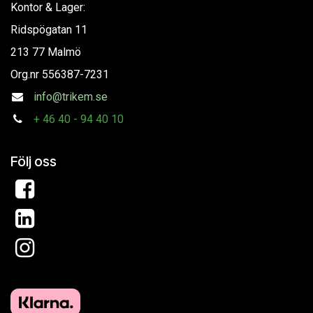
Kontor & Lager:
Ridspögatan 11
213 77 Malmö
Org.nr
556387-7231
info@trikem.se
+
46 40 - 94 40 10
Följ oss