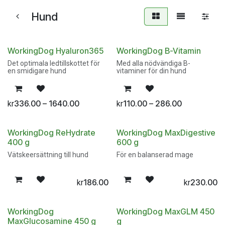
Hund
WorkingDog Hyaluron365
WorkingDog B-Vitamin
Det optimala ledtillskottet för
Med alla nödvändiga B-
en smidigare hund
vitaminer för din hund
336.00 – 1640.00
110.00 – 286.00
kr
kr
WorkingDog ReHydrate
WorkingDog MaxDigestive
400 g
600 g
Vätskeersättning till hund
För en balanserad mage
186.00
230.00
kr
kr
WorkingDog
WorkingDog MaxGLM 450
MaxGlucosamine 450 g
g