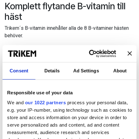
Komplett flytande B-vitamin till
häst
Trikem´s B-vitamin innehåller alla de 8 B-vitaminer hästen
behöver.
Vid förändringar i träning, miljö, foder eller vid pälsbyte, kan
hästen få ett ökat behov av B-vitamin och då behöva extra
tillskott. Extra tillskott kan även behövas vid sjukdom eller
diarré då risken finns att B-vitamin inte produceras som det
Consent
Details
Ad Settings
About
ska i kroppen. B-vitaminerna är vattenlösliga och med få
undantag helt ofarliga, även i stora doser.
Responsible use of your data
B - vitaminer är viktiga för kroppens enzymatiska aktivitet
We and
our 1022 partners
process your personal data,
och används vid ett flertal av kroppens funktioner, t.ex.
e.g. your IP-number, using technology such as cookies to
ämnesomsättning, nervsystem och bildandet av röda
store and access information on your device in order to
blodkroppar.
serve personalized ads and content, ad and content
measurement, audience research and services