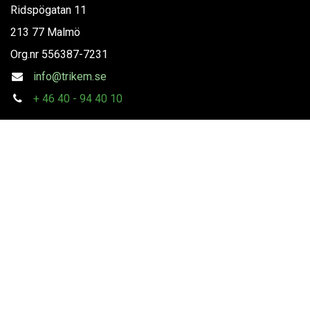
Ridspögatan 11
213 77 Malmö
Org.nr
556387-7231
info@trikem.se
+
46 40 - 94 40 10
Följ oss
Copyright
Trikem AB