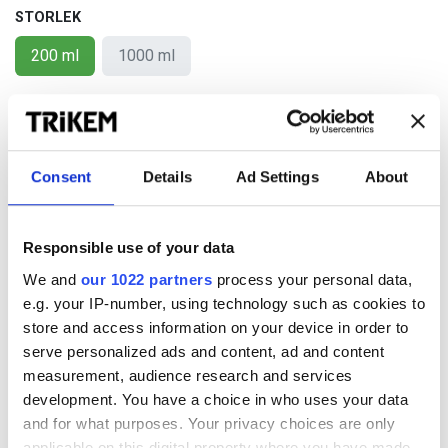
STORLEK
200 ml
1000 ml
KÖP NU
Lägg i kundkorgen
Consent
Details
Ad Settings
About
Lägg till önskelista
Responsible use of your data
We and
our 1022 partners
process your personal data,
Villkor
e.g. your IP-number, using technology such as cookies to
Frakt tillkommer (Fri frakt inom Sverige vid köp över
store and access information on your device in order to
500 SEK)
serve personalized ads and content, ad and content
Eventuella rabatter dras vid utcheckning
measurement, audience research and services
development. You have a choice in who uses your data
and for what purposes. Your privacy choices are only
applicable on this digital property where you have made