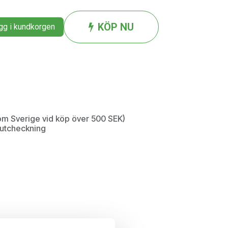
KÖP NU
g i kundkorgen
inom Sverige vid köp över 500 SEK)
d utcheckning