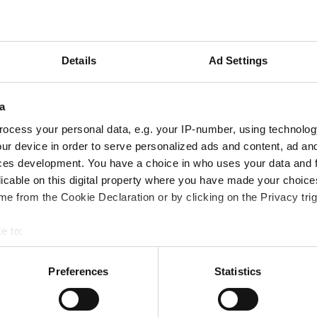
Details
Ad Settings
llskott med
A
a
ocess your personal data, e.g. your IP-number, using technolog
star för att bygga och
ur device in order to serve personalized ads and content, ad a
med högkoncentrerat protein
ces development. You have a choice in who uses your data and 
la aminosyror i form av BCAA,
licable on this digital property where you have made your choic
oppform.
e from the Cookie Declaration or by clicking on the Privacy trig
e to:
r, men sedan hon började
bout your geographical location which can be accurate to within 
bättrats avsevärt. Produkten
 actively scanning it for specific characteristics (fingerprinting)
Preferences
Statistics
 bygga muskler, behålla sin
 personal data is processed and set your preferences in the
det
 extra support under