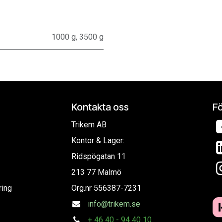
1000 g
,
3500 g
Kontakta oss
Fö
Trikem AB
Kontor & Lager:
Ridspögatan 11
213 77 Malmö
ring
Org.nr
556387-7231
info@trikem.se
+
46 40 - 94 40 10