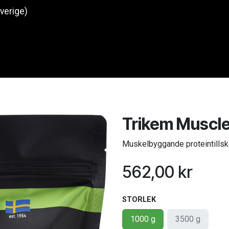
Sverige)
Produkter
O
Trikem Muscl
Muskelbyggande proteintillsk
562,00
kr
STORLEK
1000 g
3500 g