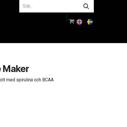
m oss
Rådgivning
Logga in
e Maker
ott med spirulina och BCAA