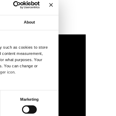
About
y such as cookies to store
nd content measurement,
for what purposes. Your
es. You can change or
ger icon.
several meters
Marketing
ails section
.