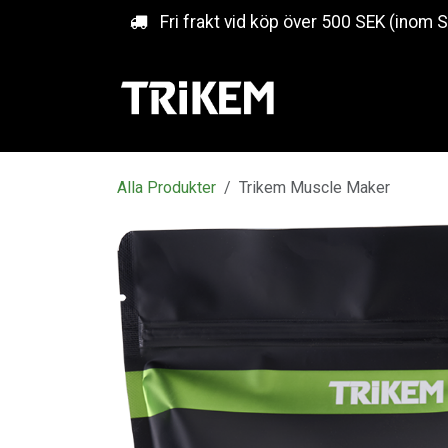
Hoppa till innehåll
Fri frakt vid köp över 500 SEK (inom 
Alla Produkter
Trikem Muscle Maker