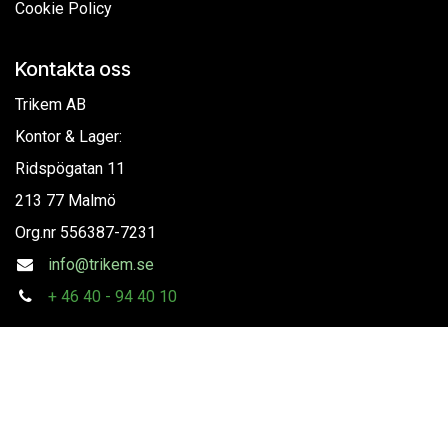
Cookie Policy
Kontakta oss
Trikem AB
Kontor & Lager:
Ridspögatan 11
213 77 Malmö
Org.nr
556387-7231
info@trikem.se
+
46 40 - 94 40 10
Följ oss