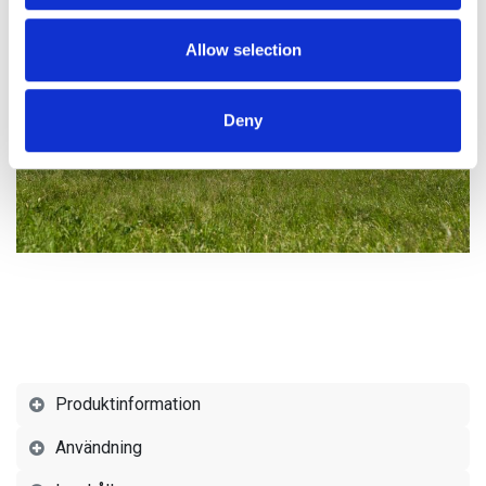
We also share information about your use of our site with
our social media, advertising and analytics partners who
Allow selection
may combine it with other information that you’ve
provided to them or that they’ve collected from your use
Deny
of their services.
Produktinformation
Användning