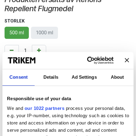
Repellent Flugmedel
STORLEK
500 ml
1000 ml
Lägg till önskelista
Consent
Details
Ad Settings
About
Villkor
Frakt tillkommer (Fri frakt inom Sverige vid köp över
500 SEK)
Responsible use of your data
Eventuella rabatter dras vid utcheckning
We and
our 1022 partners
process your personal data,
e.g. your IP-number, using technology such as cookies to
store and access information on your device in order to
serve personalized ads and content, ad and content