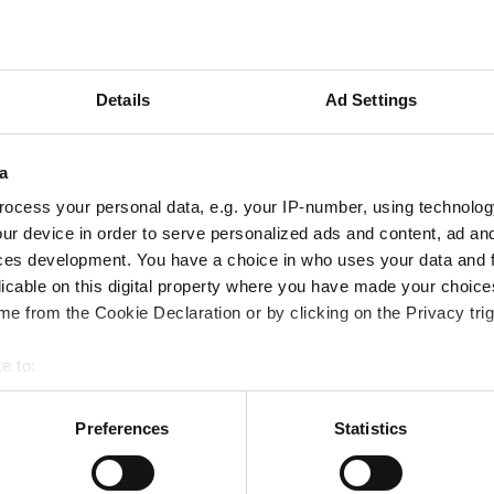
Details
Ad Settings
a
ocess your personal data, e.g. your IP-number, using technolog
ur device in order to serve personalized ads and content, ad a
ces development. You have a choice in who uses your data and 
ga B-
licable on this digital property where you have made your choic
e from the Cookie Declaration or by clicking on the Privacy trig
und
e to:
ändiga B-vitaminer. B-vitaminer
bout your geographical location which can be accurate to within 
äls och hud. B9 (Folsyra), B12
 actively scanning it for specific characteristics (fingerprinting)
Preferences
Statistics
eller och framställningen av
 personal data is processed and set your preferences in the
det
 med fördel vid t ex. hård