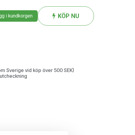
KÖP NU
g i kundkorgen
inom Sverige vid köp över 500 SEK)
d utcheckning