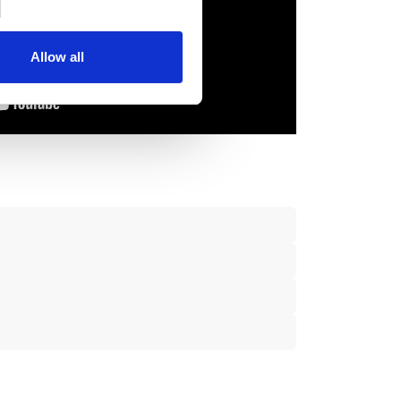
se our traffic. We also share
ers who may combine it with
 services.
Allow all