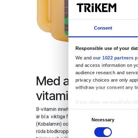
Consent
Responsible use of your dat
We and
our 1022 partners
pr
and access information on yo
audience research and servi
Med alla nödvändi
privacy choices are only app
withdraw your consent any tim
vitaminer för din h
If you allow, we would also lik
B-vitamin innehåller samtliga, för hunden, nödv
Collect information a
Consent
är bl.a. viktiga för hundens ämnesomsättning, p
Identify your device by
Necessary
Selection
(Kobalamin) och Kolin behövs för att bilda nya c
Find out more about how your
röda blodkroppar. Tillskott av B-vitamin används