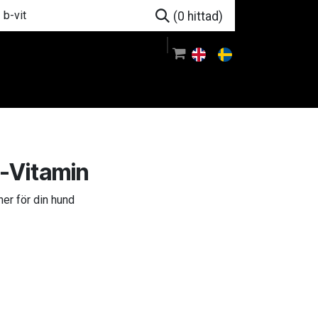
(0 hittad)
m oss
Rådgivning
Logga in
-Vitamin
er för din hund