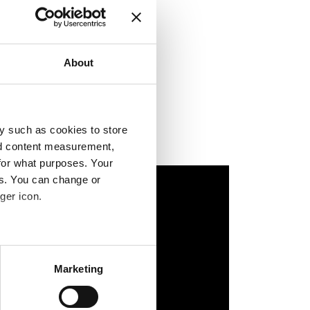
About
y such as cookies to store
nd content measurement,
for what purposes. Your
es. You can change or
ger icon.
several meters
Marketing
ails section
.