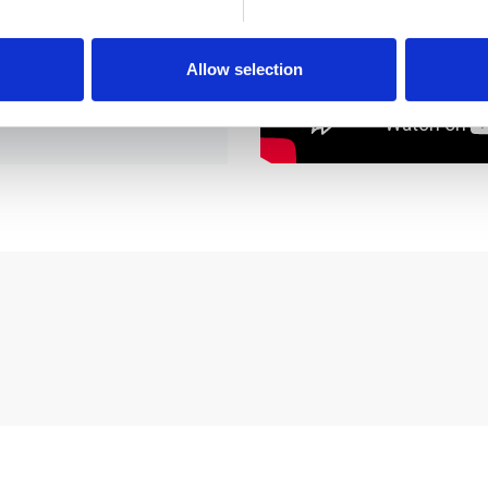
e content and ads, to provide social media features and to analy
 our site with our social media, advertising and analytics partn
 provided to them or that they’ve collected from your use of their
Allow selection
in o glansig!"