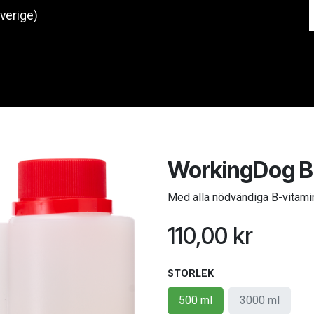
Sverige)
Produkter
O
WorkingDog B
Med alla nödvändiga B-vitamin
110,00
kr
STORLEK
500 ml
3000 ml