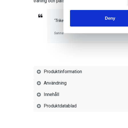
träning och pälsfällning.
We use cookies to personalis
information about your use of
other information that you’ve
Deny
"Trikems B-vitamin håller pälsen så otroligt f
Sanna
Produktinformation
Användning
Innehåll
Produktdatablad