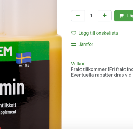
Läg
Lägg till önskelista
Jämför
Villkor
Frakt tillkommer (Fri frakt 
Eventuella rabatter dras vi