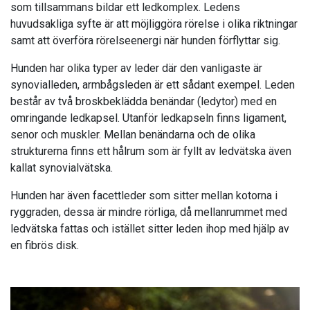
som tillsammans bildar ett ledkomplex. Ledens
huvudsakliga syfte är att möjliggöra rörelse i olika riktningar
samt att överföra rörelseenergi när hunden förflyttar sig.
Hunden har olika typer av leder där den vanligaste är
synovialleden, armbågsleden är ett sådant exempel. Leden
består av två broskbeklädda benändar (ledytor) med en
omringande ledkapsel. Utanför ledkapseln finns ligament,
senor och muskler. Mellan benändarna och de olika
strukturerna finns ett hålrum som är fyllt av ledvätska även
kallat synovialvätska.
Hunden har även facettleder som sitter mellan kotorna i
ryggraden, dessa är mindre rörliga, då mellanrummet med
ledvätska fattas och istället sitter leden ihop med hjälp av
en fibrös disk.