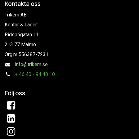
Kontakta oss
Trikem AB
Kontor & Lager:
Ridspögatan 11
213 77 Malmö
Org.nr
556387-7231
info@trikem.se
+
46 40 - 94 40 10
Följ oss