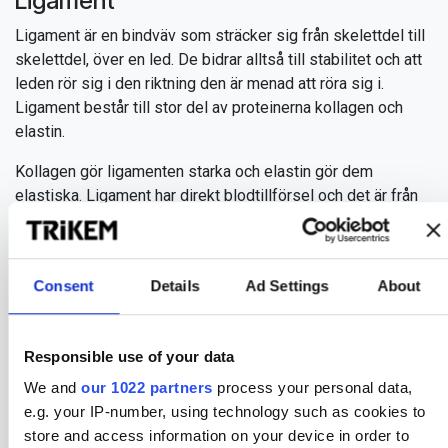
Ligament
Ligament är en bindväv som sträcker sig från skelettdel till
skelettdel, över en led. De bidrar alltså till stabilitet och att
leden rör sig i den riktning den är menad att röra sig i.
Ligament består till stor del av proteinerna kollagen och
elastin.
Kollagen gör ligamenten starka och elastin gör dem
elastiska. Ligament har direkt blodtillförsel och det är från
blodet ligamentet får sin näring. Gaffelbandet är ett
exempel på ett ligament.
Consent
Details
Ad Settings
About
Senor
Responsible use of your data
Senor är också en del av ledkomplexet. Alla muskler fäster i
We and
our 1022 partners
process your personal data,
skelettet via ett muskelfäste och muskelfästet i sin tur
e.g. your IP-number, using technology such as cookies to
övergår i en sena. Vissa av senorna är långa och smala,
store and access information on your device in order to
vissa är bara ett kort fäste mellan muskel och skelett. Det