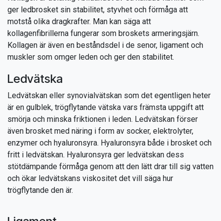
ger ledbrosket sin stabilitet, styvhet och förmåga att
motstå olika dragkrafter. Man kan säga att
kollagenfibrillerna fungerar som broskets armeringsjärn.
Kollagen är även en beståndsdel i de senor, ligament och
muskler som omger leden och ger den stabilitet.
Ledvätska
Ledvätskan eller synovialvätskan som det egentligen heter
är en gulblek, trögflytande vätska vars främsta uppgift att
smörja och minska friktionen i leden. Ledvätskan förser
även brosket med näring i form av socker, elektrolyter,
enzymer och hyaluronsyra. Hyaluronsyra både i brosket och
fritt i ledvätskan. Hyaluronsyra ger ledvätskan dess
stötdämpande förmåga genom att den lätt drar till sig vatten
och ökar ledvätskans viskositet det vill säga hur
trögflytande den är.