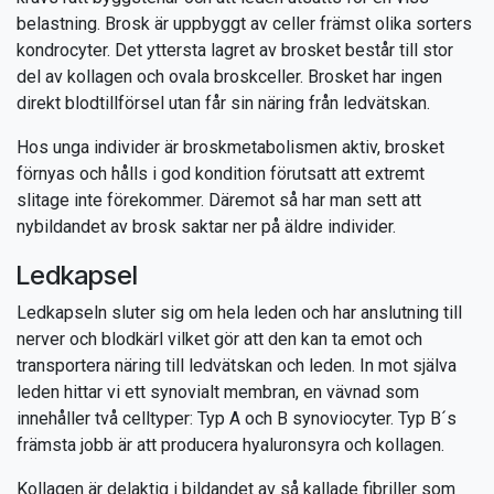
belastning. Brosk är uppbyggt av celler främst olika sorters
kondrocyter. Det yttersta lagret av brosket består till stor
del av kollagen och ovala broskceller. Brosket har ingen
direkt blodtillförsel utan får sin näring från ledvätskan.
Hos unga individer är broskmetabolismen aktiv, brosket
förnyas och hålls i god kondition förutsatt att extremt
slitage inte förekommer. Däremot så har man sett att
nybildandet av brosk saktar ner på äldre individer.
Ledkapsel
Ledkapseln sluter sig om hela leden och har anslutning till
nerver och blodkärl vilket gör att den kan ta emot och
transportera näring till ledvätskan och leden. In mot själva
leden hittar vi ett synovialt membran, en vävnad som
innehåller två celltyper: Typ A och B synoviocyter. Typ B´s
främsta jobb är att producera hyaluronsyra och kollagen.
Kollagen är delaktig i bildandet av så kallade fibriller som