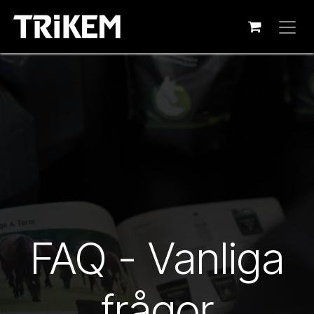
Hoppa till innehåll
FAQ - Vanliga
frågor