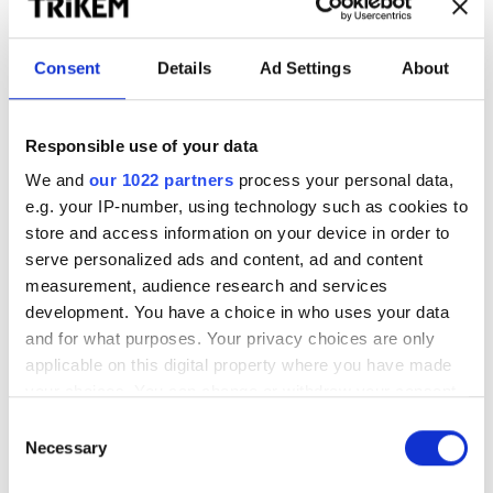
Vilka betalningsmetoder accepterar ni?
Kan jag ändra eller avbryta min beställning?
Consent
Details
Ad Settings
About
Hur får jag faktura på mitt köp?
Retur & Reklamation
Responsible use of your data
We and
our 1022 partners
process your personal data,
Hur gör jag en retur?
e.g. your IP-number, using technology such as cookies to
store and access information on your device in order to
Vad gör jag om jag fått fel vara?
serve personalized ads and content, ad and content
Vad gör jag om min produkt är skadad vid leverans?
measurement, audience research and services
development. You have a choice in who uses your data
Hur lång tid tar det att få en återbetalning?
and for what purposes. Your privacy choices are only
applicable on this digital property where you have made
Produkter & Sortiment
your choices. You can change or withdraw your consent
any time from the Cookie Declaration or by clicking on
Consent
Hur vet jag vilken produkt som passar mitt djur?
the Privacy trigger icon.
Necessary
Selection
Innehåller era produkter några dopingsubstanser?